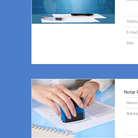
Telefo
E-mail
Site:
Notar 
Nume:
Adres