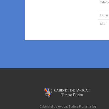
Telefo
E-mail
Site:
Cabinetul de Avocat Ţurlete Florian a fost