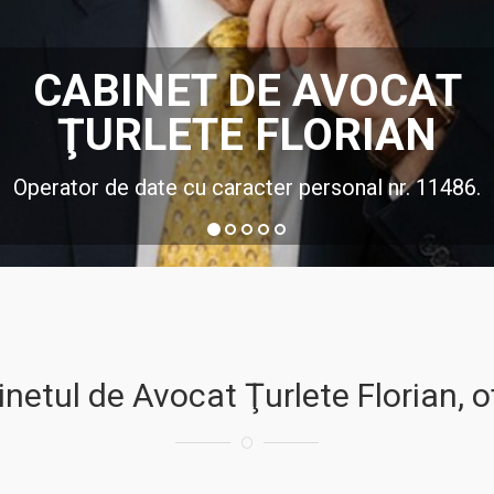
DREPT COMERCIAL
al este un ansamblu de norme juridice de drept priv
idice izvorâte din actele juridice, faptele şi operaţi
merţ, precum şi raporturilor juridice la care partic
calitatea de comerciant.
ru mai multe detalii mergi la secţiunea "Servicii" s
netul de Avocat Ţurlete Florian, o