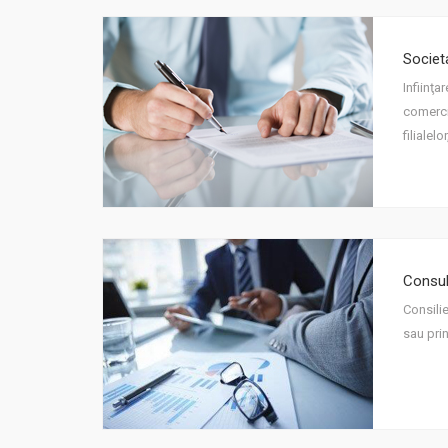
Societ
Infiinţa
comerci
filialel
Consul
Consilie
sau pri