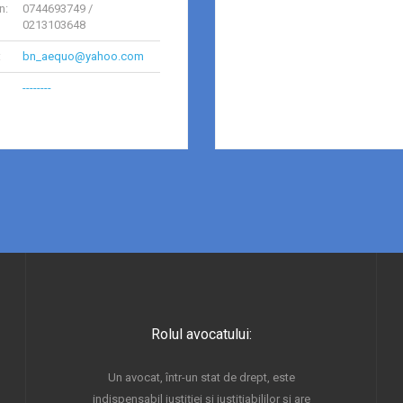
n:
0744693749 /
0213103648
:
bn_aequo@yahoo.com
--------
Rolul avocatului:
Un avocat, într-un stat de drept, este
indispensabil justiţiei şi justiţiabililor şi are