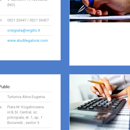
(NO)
.
n:
0321 32647 / 0321 36437
:
orsigiulia@virgilio.it
www.studilegalorsi.com
Public
Turturica Alina Eugenia
a:
Piata M. Kogalniceanu
nr.8, bl. Central, sc.
principala, et. 1, ap. 1
Bucuresti , sector 5