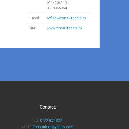
0314206319 /
0318065964
E-mail:
office@consultconta.ro
Site:
www.consultconta.ro
Contact:
Tel:
0722 837 302
Email:
florinturlete@yahoo.com