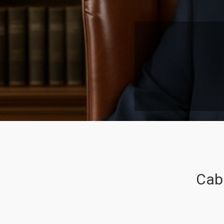
Dreptul comerci
raporturilor jur
ca fapte de co
Pent
Cabi