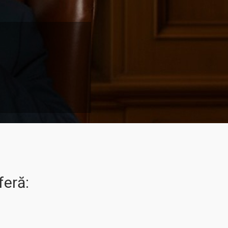
at care sunt aplicabile
unile considerate de lege
ipa persoanele care au
au click
Aici!
feră: