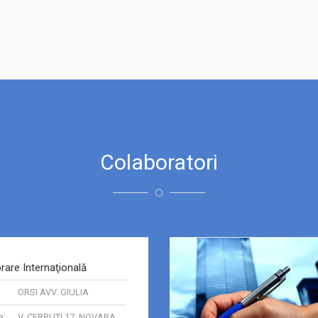
Colaboratori
rare Internaţională
ORSI AVV. GIULIA
a:
V. CERRUTI 17, NOVARA