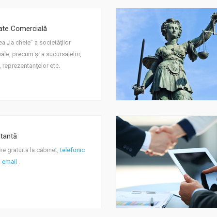
ate Comercială
rea „la cheie” a societăţilor
ale, precum şi a sucursalelor,
or, reprezentanţelor etc.
tantă
re gratuita la cabinet,
telefonic
n
email
.