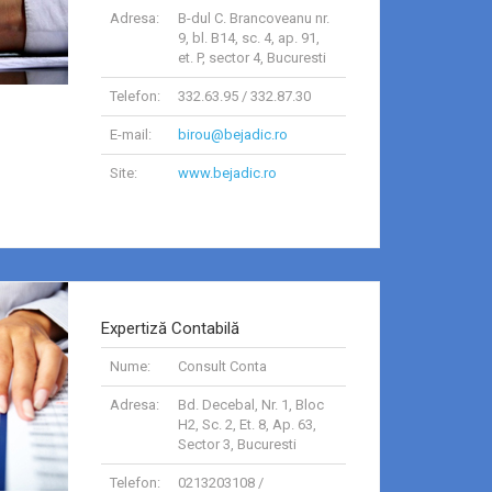
Adresa:
B-dul C. Brancoveanu nr.
9, bl. B14, sc. 4, ap. 91,
et. P, sector 4, Bucuresti
Telefon:
332.63.95 / 332.87.30
E-mail:
birou@bejadic.ro
Site:
www.bejadic.ro
Expertiză Contabilă
Nume:
Consult Conta
Adresa:
Bd. Decebal, Nr. 1, Bloc
H2, Sc. 2, Et. 8, Ap. 63,
Sector 3, Bucuresti
Telefon:
0213203108 /